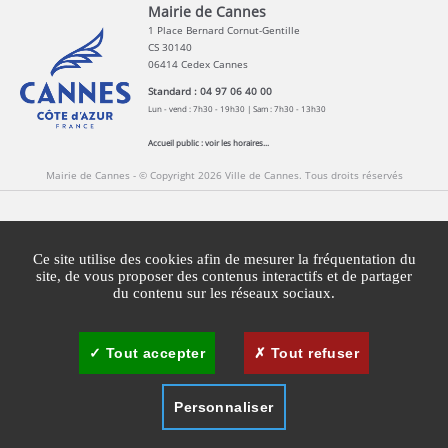
Mairie de Cannes
1 Place Bernard Cornut-Gentille
CS 30140
06414 Cedex Cannes
Standard : 04 97 06 40 00
Lun - vend : 7h30 - 19h30 | Sam : 7h30 - 13h30
Accueil public :
voir les horaires...
Mairie de Cannes - © Copyright 2026 Ville de Cannes. Tous droits réservés
Contact
Newsletters
Espace Presse
Ce site utilise des cookies afin de mesurer la fréquentation du
Mentions légales
Agglomération Cannes Lérins
site, de vous proposer des contenus interactifs et de partager
du contenu sur les réseaux sociaux.
Gestion des cookies
Plan du site
Tout accepter
Tout refuser
Personnaliser