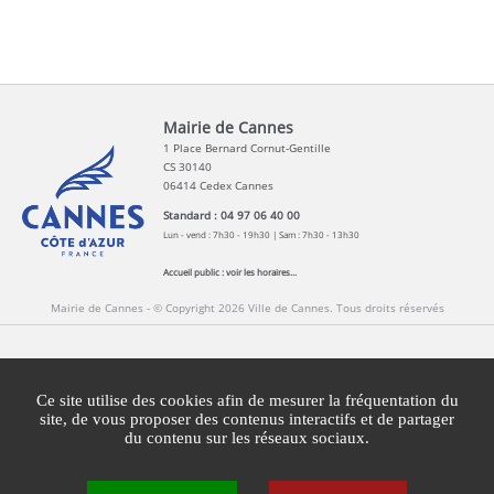
Mairie de Cannes
1 Place Bernard Cornut-Gentille
CS 30140
06414 Cedex Cannes
Standard : 04 97 06 40 00
Lun - vend : 7h30 - 19h30 | Sam : 7h30 - 13h30
Accueil public :
voir les horaires...
Mairie de Cannes - © Copyright 2026 Ville de Cannes. Tous droits réservés
Contact
Newsletters
Espace Presse
Ce site utilise des cookies afin de mesurer la fréquentation du
Mentions légales
Agglomération Cannes Lérins
site, de vous proposer des contenus interactifs et de partager
du contenu sur les réseaux sociaux.
Gestion des cookies
Plan du site