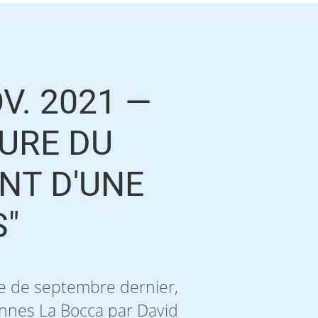
V. 2021 —
TURE DU
NT D'UNE
S"
rée de septembre dernier,
annes La Bocca par David