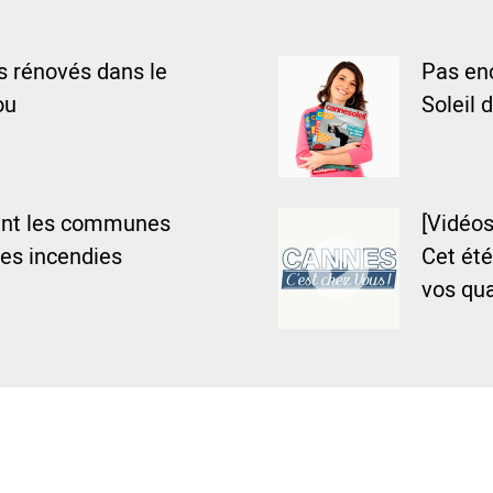
 rénovés dans le
Pas enc
ou
Soleil d
ent les communes
[Vidéos
les incendies
Cet été
vos qua