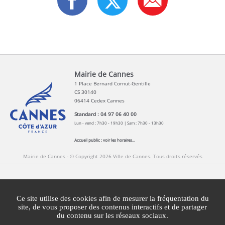
Mairie de Cannes
1 Place Bernard Cornut-Gentille
CS 30140
06414 Cedex Cannes
Standard : 04 97 06 40 00
Lun - vend : 7h30 - 19h30 | Sam : 7h30 - 13h30
Accueil public :
voir les horaires...
Mairie de Cannes - © Copyright 2026 Ville de Cannes. Tous droits réservés
Contact
Newsletters
Espace Presse
Ce site utilise des cookies afin de mesurer la fréquentation du
Mentions légales
Agglomération Cannes Lérins
site, de vous proposer des contenus interactifs et de partager
du contenu sur les réseaux sociaux.
Gestion des cookies
Plan du site