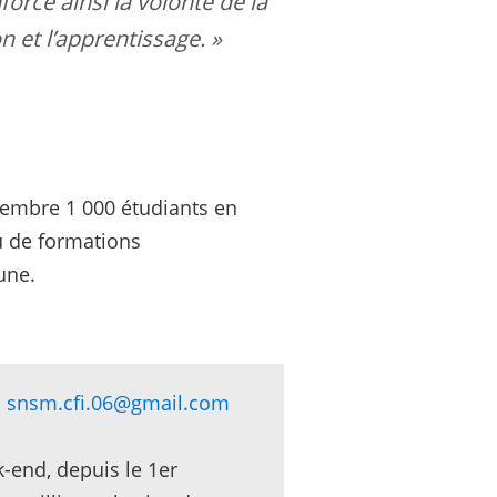
orce ainsi la volonté de la
 et l’apprentissage. »
tembre 1 000 étudiants en
u de formations
une.
snsm.cfi.06
@
gmail.com
-end, depuis le 1er