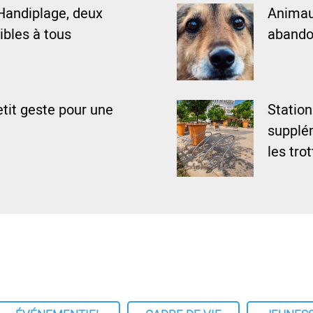
Handiplage, deux
Animaux
ibles à tous
abando
tit geste pour une
Statio
supplém
les tro