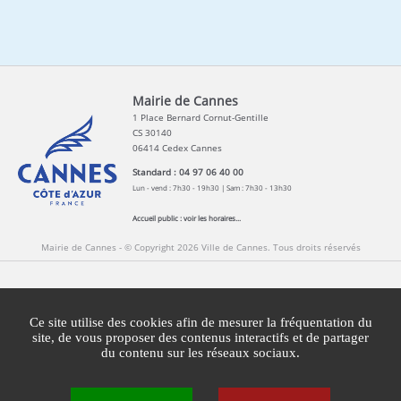
Mairie de Cannes
1 Place Bernard Cornut-Gentille
CS 30140
06414 Cedex Cannes
Standard : 04 97 06 40 00
Lun - vend : 7h30 - 19h30 | Sam : 7h30 - 13h30
Accueil public :
voir les horaires...
Mairie de Cannes - © Copyright 2026 Ville de Cannes. Tous droits réservés
Contact
Newsletters
Espace Presse
Ce site utilise des cookies afin de mesurer la fréquentation du
Mentions légales
Agglomération Cannes Lérins
site, de vous proposer des contenus interactifs et de partager
du contenu sur les réseaux sociaux.
Gestion des cookies
Plan du site