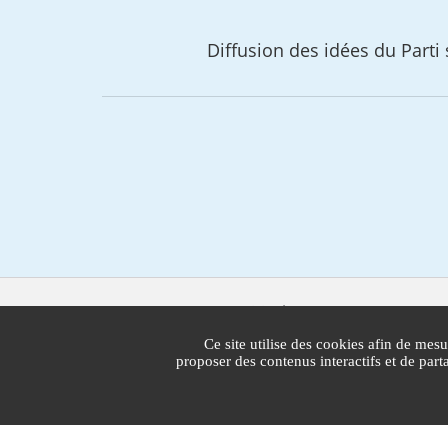
Diffusion des idées du Parti s
Mairie de Cannes
1 Place Bernard Cornut-Gentille
Ce site utilise des cookies afin de mesu
CS 30140
proposer des contenus interactifs et de par
06414 Cedex Cannes
Standard : 04 97 06 40 00
Lun - vend : 7h30 - 19h30 | Sam : 7h30 - 13h