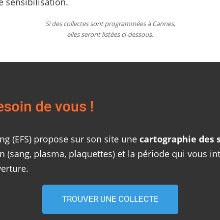
 sensibilisation.
Si des collectes sont programmées à Cannes,
elles seront listées ci-dessous.
esoin de vous !
ang (EFS) propose sur son site une
cartographie des s
 (sang, plasma, plaquettes) et la période qui vous in
erture.
TROUVER UNE COLLECTE