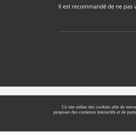
Il est recommandé de ne pas ve
Mairie de Cannes
1 Place Bernard Cornut-Gentille
Ce site utilise des cookies afin de mesu
CS 30140
proposer des contenus interactifs et de par
06414 Cedex Cannes
Standard : 04 97 06 40 00
Lun - vend : 7h30 - 19h30 | Sam : 7h30 - 13h