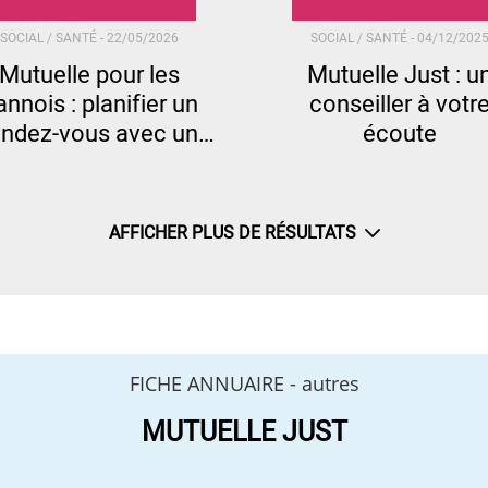
SOCIAL / SANTÉ -
22/05/2026
SOCIAL / SANTÉ -
04/12/202
Mutuelle pour les
Mutuelle Just : u
nnois : planifier un
conseiller à votr
endez-vous avec un
écoute
conseiller
AFFICHER PLUS DE RÉSULTATS
FICHE ANNUAIRE -
autres
MUTUELLE JUST