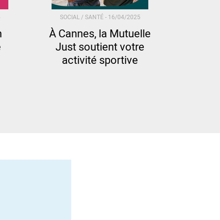
5
SOCIAL / SANTÉ -
16/04/2025
n
À Cannes, la Mutuelle
e
Just soutient votre
activité sportive