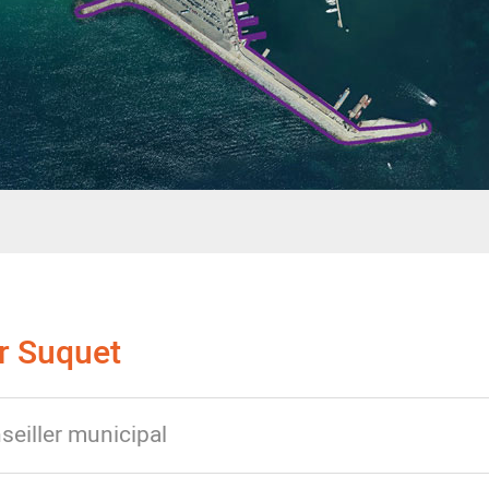
er Suquet
seiller municipal