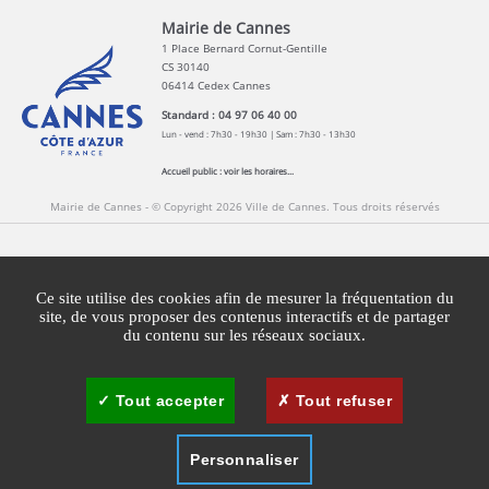
Mairie de Cannes
1 Place Bernard Cornut-Gentille
CS 30140
06414 Cedex Cannes
Standard : 04 97 06 40 00
Lun - vend : 7h30 - 19h30 | Sam : 7h30 - 13h30
Accueil public :
voir les horaires...
Mairie de Cannes - © Copyright 2026 Ville de Cannes. Tous droits réservés
Contact
Newsletters
Espace Presse
Ce site utilise des cookies afin de mesurer la fréquentation du
Mentions légales
Agglomération Cannes Lérins
site, de vous proposer des contenus interactifs et de partager
du contenu sur les réseaux sociaux.
Gestion des cookies
Plan du site
Tout accepter
Tout refuser
Personnaliser