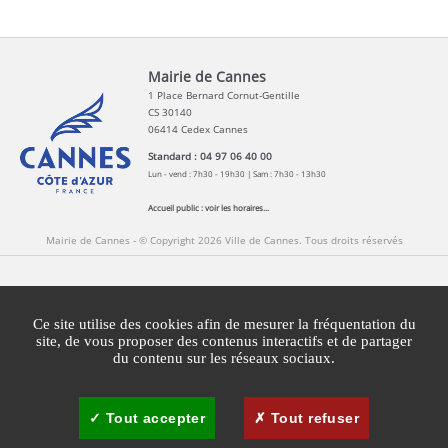
Mairie de Cannes
1 Place Bernard Cornut-Gentille
CS 30140
06414 Cedex Cannes
Standard : 04 97 06 40 00
Lun - vend : 7h30 - 19h30 | Sam : 7h30 - 13h30
Accueil public :
voir les horaires...
Mairie de Cannes - © Copyright 2026 Ville de Cannes. Tous droits réservés
Contact
Newsletters
Espace Presse
Ce site utilise des cookies afin de mesurer la fréquentation du
Mentions légales
Agglomération Cannes Lérins
site, de vous proposer des contenus interactifs et de partager
du contenu sur les réseaux sociaux.
Gestion des cookies
Plan du site
Tout accepter
Tout refuser