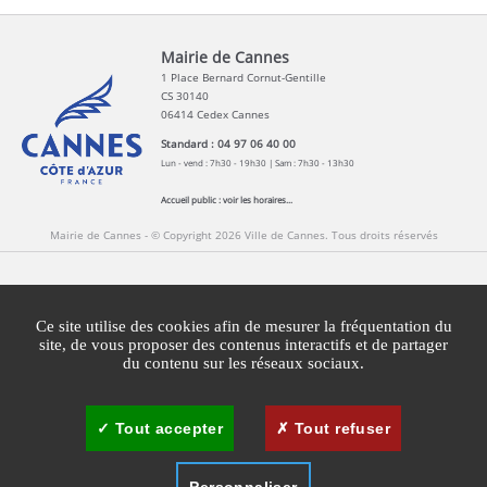
Mairie de Cannes
1 Place Bernard Cornut-Gentille
CS 30140
06414 Cedex Cannes
Standard : 04 97 06 40 00
Lun - vend : 7h30 - 19h30 | Sam : 7h30 - 13h30
Accueil public :
voir les horaires...
Mairie de Cannes - © Copyright 2026 Ville de Cannes. Tous droits réservés
Contact
Newsletters
Espace Presse
Ce site utilise des cookies afin de mesurer la fréquentation du
Mentions légales
Agglomération Cannes Lérins
site, de vous proposer des contenus interactifs et de partager
du contenu sur les réseaux sociaux.
Gestion des cookies
Plan du site
Tout accepter
Tout refuser