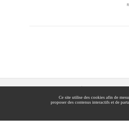
R
Mairie de Cannes
1 Place Bernard Cornut-Gentille
Ce site utilise des cookies afin de mesu
CS 30140
proposer des contenus interactifs et de par
06414 Cedex Cannes
Standard : 04 97 06 40 00
Lun - vend : 7h30 - 19h30 | Sam : 7h30 - 13h