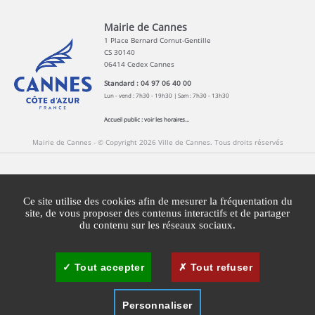
Mairie de Cannes
1 Place Bernard Cornut-Gentille
CS 30140
06414 Cedex Cannes
Standard : 04 97 06 40 00
Lun - vend : 7h30 - 19h30 | Sam : 7h30 - 13h30
Accueil public :
voir les horaires...
Mairie de Cannes - © Copyright 2026 Ville de Cannes. Tous droits réservés
Contact
Newsletters
Espace Presse
Ce site utilise des cookies afin de mesurer la fréquentation du
Mentions légales
Agglomération Cannes Lérins
site, de vous proposer des contenus interactifs et de partager
du contenu sur les réseaux sociaux.
Gestion des cookies
Plan du site
Tout accepter
Tout refuser
Personnaliser