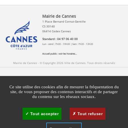
Mairie de Cannes
1 Place Bernard Cornut-Gentille
CS 30140
06414 Cedex Cannes
Standard : 04 97 06 40 00
Lun - vend : 7h30 - 19h30 | Sam : 7h30 - 13h30
Accueil public :
voir les horaires...
Mairie de Cannes - © Copyright 2026 Ville de Cannes. Tous droits réservés
Contact
Newsletters
Espace Presse
Ce site utilise des cookies afin de mesurer la fréquentation du
Mentions légales
Agglomération Cannes Lérins
site, de vous proposer des contenus interactifs et de partager
du contenu sur les réseaux sociaux.
Gestion des cookies
Plan du site
Tout accepter
Tout refuser