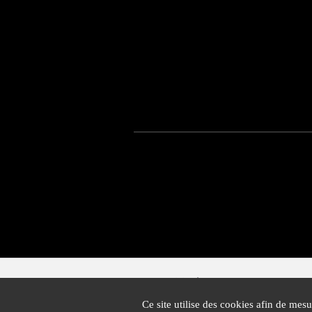
Mairie de Cannes
1 Place Bernard Cornut-Gentille
Ce site utilise des cookies afin de mesu
CS 30140