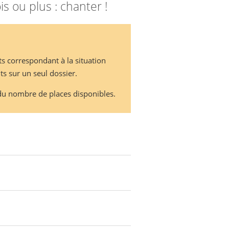
is ou plus : chanter !
ts correspondant à la situation
ts sur un seul dossier.
d du nombre de places disponibles.