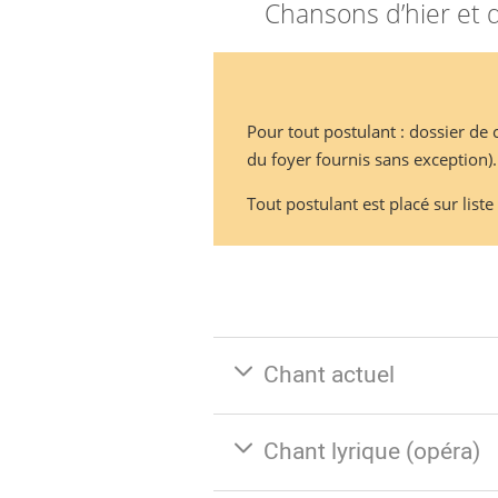
Chansons d’hier et d’
Pour tout postulant : dossier de
du foyer fournis sans exception).
Tout postulant est placé sur list
Chant actuel
Chant lyrique (opéra)