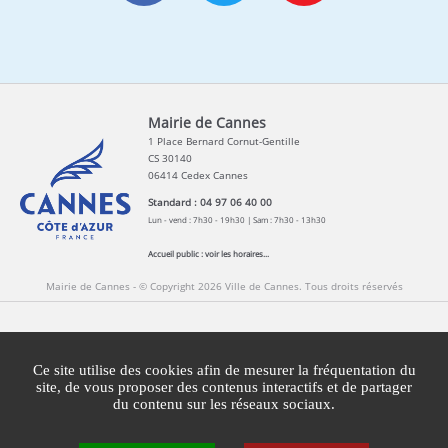
Mairie de Cannes
1 Place Bernard Cornut-Gentille
CS 30140
06414 Cedex Cannes
Standard : 04 97 06 40 00
Lun - vend : 7h30 - 19h30 | Sam : 7h30 - 13h30
Accueil public :
voir les horaires...
Mairie de Cannes - © Copyright 2026 Ville de Cannes. Tous droits réservés
Contact
Newsletters
Espace Presse
Ce site utilise des cookies afin de mesurer la fréquentation du
Mentions légales
Agglomération Cannes Lérins
site, de vous proposer des contenus interactifs et de partager
du contenu sur les réseaux sociaux.
Gestion des cookies
Plan du site