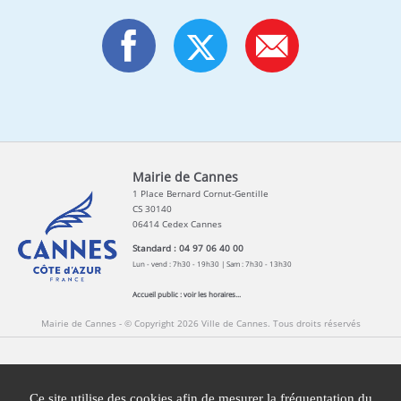
Mairie de Cannes
1 Place Bernard Cornut-Gentille
CS 30140
06414 Cedex Cannes
Standard : 04 97 06 40 00
Lun - vend : 7h30 - 19h30 | Sam : 7h30 - 13h30
Accueil public :
voir les horaires...
Mairie de Cannes - © Copyright 2026 Ville de Cannes. Tous droits réservés
Contact
Newsletters
Espace Presse
Ce site utilise des cookies afin de mesurer la fréquentation du