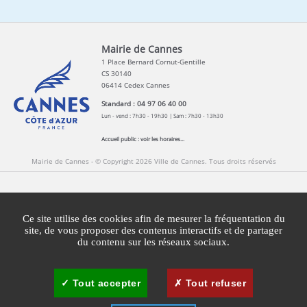
Mairie de Cannes
1 Place Bernard Cornut-Gentille
CS 30140
06414 Cedex Cannes
Standard : 04 97 06 40 00
Lun - vend : 7h30 - 19h30 | Sam : 7h30 - 13h30
Accueil public :
voir les horaires...
Mairie de Cannes - © Copyright 2026 Ville de Cannes. Tous droits réservés
Contact
Newsletters
Espace Presse
Ce site utilise des cookies afin de mesurer la fréquentation du
Mentions légales
Agglomération Cannes Lérins
site, de vous proposer des contenus interactifs et de partager
du contenu sur les réseaux sociaux.
Gestion des cookies
Plan du site
Tout accepter
Tout refuser