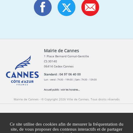
Mairie de Cannes
1 Place Bernard Cornut-Gentille
CS 30140
06414 Cedex Cannes
Standard : 04 97 06 40 00
Lun - vend : 7h30 - 19h30 | Sam : 7h30 - 13h30
Accueil public :
voir les horaires...
Mairie de Cannes - © Copyright 2026 Ville de Cannes. Tous droits réservés
Contact
Newsletters
Espace Presse
Ce site utilise des cookies afin de mesurer la fréquentation du
Mentions légales
Agglomération Cannes Lérins
site, de vous proposer des contenus interactifs et de partager