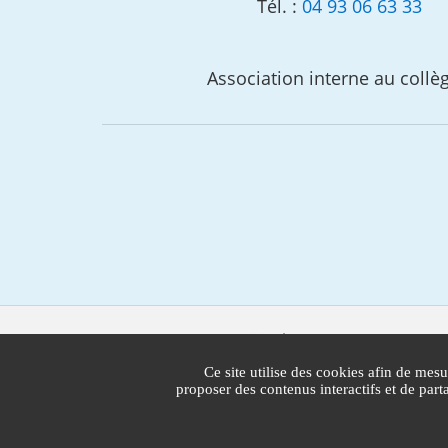
Tél. :
04 93 06 63 33
Association interne au collè
Mairie de Cannes
1 Place Bernard Cornut-Gentille
Ce site utilise des cookies afin de mesu
CS 30140
proposer des contenus interactifs et de par
06414 Cedex Cannes
Standard : 04 97 06 40 00