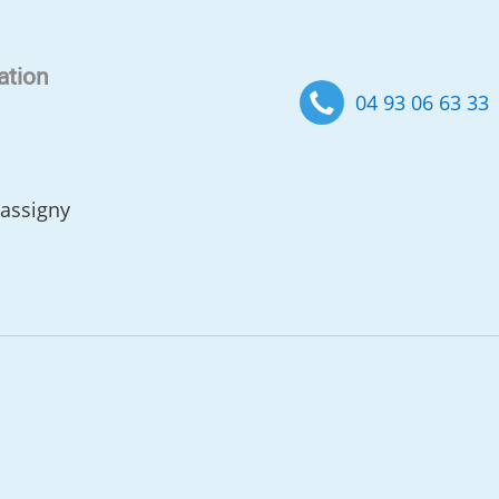
ation
04 93 06 63 33
Tassigny