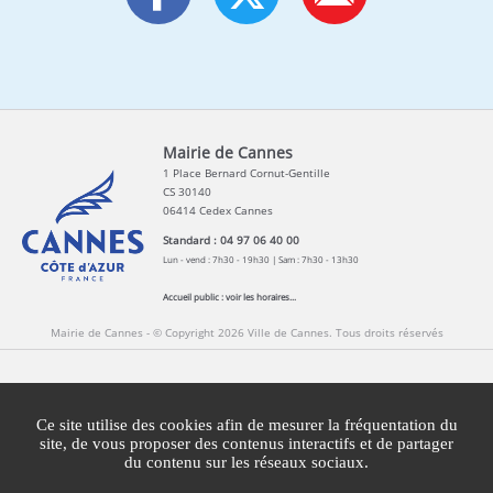
Mairie de Cannes
1 Place Bernard Cornut-Gentille
CS 30140
06414 Cedex Cannes
Standard : 04 97 06 40 00
Lun - vend : 7h30 - 19h30 | Sam : 7h30 - 13h30
Accueil public :
voir les horaires...
Mairie de Cannes - © Copyright 2026 Ville de Cannes. Tous droits réservés
Contact
Newsletters
Espace Presse
Ce site utilise des cookies afin de mesurer la fréquentation du
Mentions légales
Agglomération Cannes Lérins
site, de vous proposer des contenus interactifs et de partager
du contenu sur les réseaux sociaux.
Gestion des cookies
Plan du site