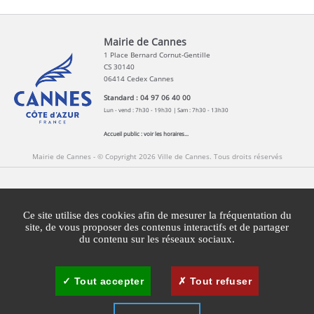
Mairie de Cannes
1 Place Bernard Cornut-Gentille
CS 30140
06414 Cedex Cannes
Standard : 04 97 06 40 00
Lun - vend : 7h30 - 19h30 | Sam : 7h30 - 13h30
Accueil public :
voir les horaires...
Mairie de Cannes - © Copyright 2026 Ville de Cannes. Tous droits réservés
Contact
Newsletters
Espace Presse
Ce site utilise des cookies afin de mesurer la fréquentation du
Mentions légales
Agglomération Cannes Lérins
site, de vous proposer des contenus interactifs et de partager
du contenu sur les réseaux sociaux.
Gestion des cookies
Plan du site
Tout accepter
Tout refuser