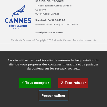
Mairie de Cannes
1 Place Bernard Cornut-Gentille
CS 30140
06414 Cedex Cannes
Standard : 04 97 06 40 00
Lun - vend : 7h30 - 19h30 | Sam : 7h30 - 13h30
Accueil public :
voir les horaires...
Mairie de Cannes - © Copyright 2026 Ville de Cannes. Tous droits réservés
Contact
Newsletters
Espace Presse
Ce site utilise des cookies afin de mesurer la fréquentation du
Mentions légales
Agglomération Cannes Lérins
site, de vous proposer des contenus interactifs et de partager
du contenu sur les réseaux sociaux.
Gestion des cookies
Plan du site
Tout accepter
Tout refuser
Personnaliser