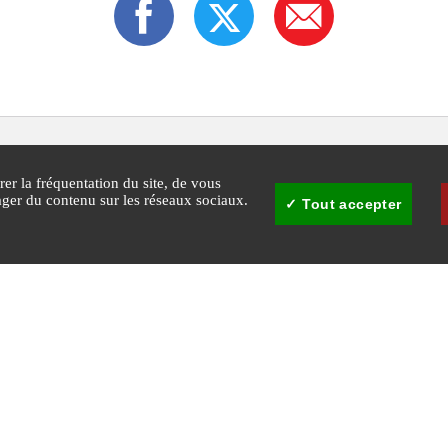
rer la fréquentation du site, de vous
tager du contenu sur les réseaux sociaux.
Tout accepter
30
Mairie de Cannes - © Copyright 2026 Ville de Cannes. Tous droits réservés
Agglomération Cannes
Plan du
Gestion 
cookie
Lérins
site