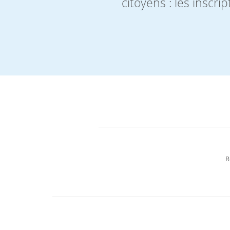
citoyens : les inscr
R