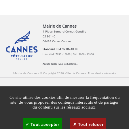
Mairie de Cannes
1 Place Bernard Cornut-Gentille
CS 30140
06414 Cedex Cannes
Standard : 04 97 06 40 00
Lun - vend : 7h30 - 19h30 | Sam : 7h30 - 13h30
Accueil public :
voir les horaires...
Mairie de Cannes - © Copyright 2026 Ville de Cannes. Tous droits réservés
Contact
Newsletters
Espace Presse
Ce site utilise des cookies afin de mesurer la fréquentation du
Mentions légales
Agglomération Cannes Lérins
site, de vous proposer des contenus interactifs et de partager
du contenu sur les réseaux sociaux.
Gestion des cookies
Plan du site
Tout accepter
Tout refuser