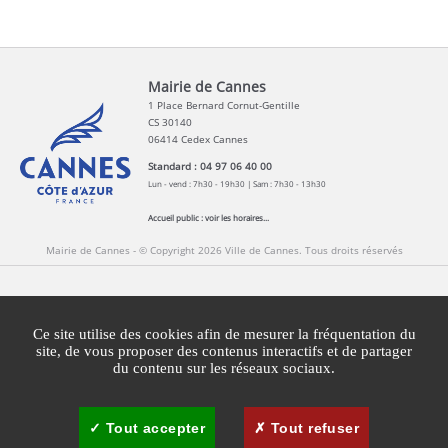
Mairie de Cannes
1 Place Bernard Cornut-Gentille
CS 30140
06414 Cedex Cannes
Standard : 04 97 06 40 00
Lun - vend : 7h30 - 19h30 | Sam : 7h30 - 13h30
Accueil public :
voir les horaires...
Mairie de Cannes - © Copyright 2026 Ville de Cannes. Tous droits réservés
Contact
Newsletters
Espace Presse
Ce site utilise des cookies afin de mesurer la fréquentation du
Mentions légales
Agglomération Cannes Lérins
site, de vous proposer des contenus interactifs et de partager
du contenu sur les réseaux sociaux.
Gestion des cookies
Plan du site
Tout accepter
Tout refuser