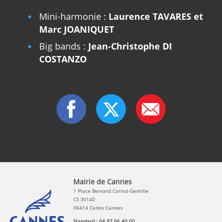
Mini-harmonie :
Laurence TAVARES et
Marc JOANIQUET
Big bands :
Jean-Christophe DI
COSTANZO
Mairie de Cannes
1 Place Bernard Cornut-Gentille
CS 30140
06414 Cedex Cannes
Standard : 04 97 06 40 00