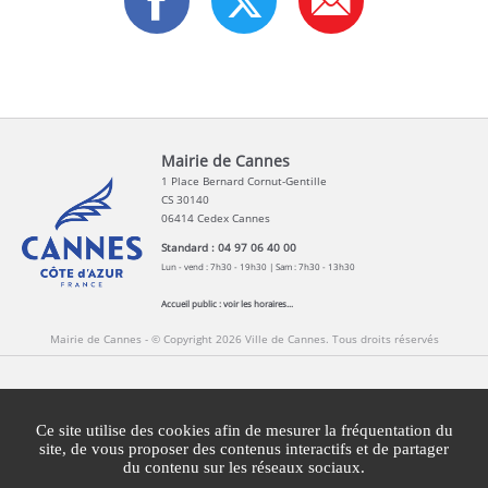
Mairie de Cannes
1 Place Bernard Cornut-Gentille
CS 30140
06414 Cedex Cannes
Standard : 04 97 06 40 00
Lun - vend : 7h30 - 19h30 | Sam : 7h30 - 13h30
Accueil public :
voir les horaires...
Mairie de Cannes - © Copyright 2026 Ville de Cannes. Tous droits réservés
Contact
Newsletters
Espace Presse
Ce site utilise des cookies afin de mesurer la fréquentation du
Mentions légales
Agglomération Cannes Lérins
site, de vous proposer des contenus interactifs et de partager
du contenu sur les réseaux sociaux.
Gestion des cookies
Plan du site