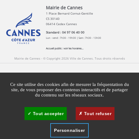
Mairie de Cannes
1 Place Bernard Cornut-Gentille
CS 30140
06414 Cedex Cannes
Standard : 04 97 06 40 00
Lun - vend : 7h30 - 19h30 | Sam : 7h30 - 13h30
Accueil public :
voir les horaires...
Mairie de Cannes - © Copyright 2026 Ville de Cannes. Tous droits réservés
Contact
Newsletters
Espace Presse
Ce site utilise des cookies afin de mesurer la fréquentation du
Mentions légales
Agglomération Cannes Lérins
site, de vous proposer des contenus interactifs et de partager
du contenu sur les réseaux sociaux.
Gestion des cookies
Plan du site
Tout accepter
Tout refuser
Personnaliser