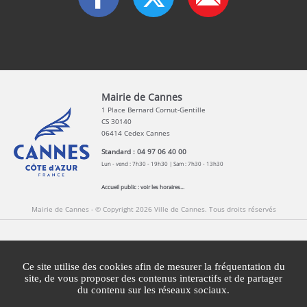
Mairie de Cannes
1 Place Bernard Cornut-Gentille
CS 30140
06414 Cedex Cannes
Standard : 04 97 06 40 00
Lun - vend : 7h30 - 19h30 | Sam : 7h30 - 13h30
Accueil public :
voir les horaires...
Mairie de Cannes - © Copyright 2026 Ville de Cannes. Tous droits réservés
Contact
Newsletters
Espace Presse
Ce site utilise des cookies afin de mesurer la fréquentation du
Mentions légales
Agglomération Cannes Lérins
site, de vous proposer des contenus interactifs et de partager
du contenu sur les réseaux sociaux.
Gestion des cookies
Plan du site