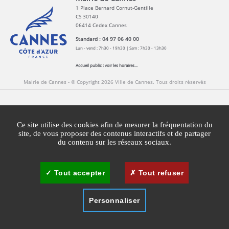
1 Place Bernard Cornut-Gentille
CS 30140
06414 Cedex Cannes
Standard : 04 97 06 40 00
Lun - vend : 7h30 - 19h30 | Sam : 7h30 - 13h30
Accueil public :
voir les horaires...
Mairie de Cannes - © Copyright 2026 Ville de Cannes. Tous droits réservés
Contact
Newsletters
Espace Presse
Ce site utilise des cookies afin de mesurer la fréquentation du
Mentions légales
Agglomération Cannes Lérins
site, de vous proposer des contenus interactifs et de partager
du contenu sur les réseaux sociaux.
Gestion des cookies
Plan du site
Tout accepter
Tout refuser
Personnaliser