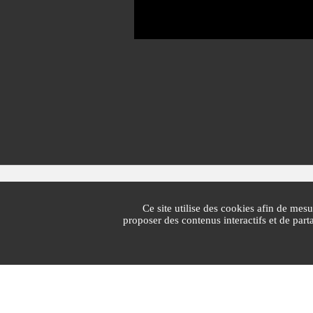
Mairie de Cannes
1 Place Bernard Cornut-Gentille
Ce site utilise des cookies afin de mesu
CS 30140
proposer des contenus interactifs et de par
06414 Cedex Cannes
Standard : 04 97 06 40 00
Lun - vend : 7h30 - 19h30 | Sam : 7h30 - 13h
Accueil public :
voir les horaires...